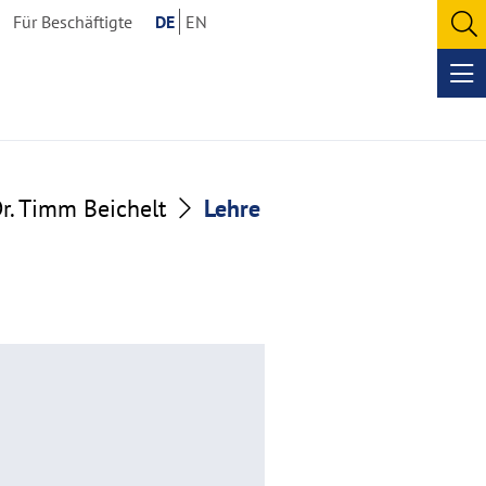
Für Beschäftigte
DE
EN
O
se
Op
me
Dr. Timm Beichelt
Lehre