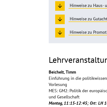
Hinweise zu Haus- u
Hinweise zu Gutach
Hinweise zu Promot
Lehrveranstalt
Beichelt, Timm
Einführung in die politikwisse
Vorlesung
MES: GM2: Politik der europäis
und Gesellschaft
Montag, 11:15-12:45; Ort: LH 