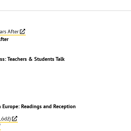
ars After
fter
ass: Teachers & Students Talk
rn Europe: Readings and Reception
Łódź)