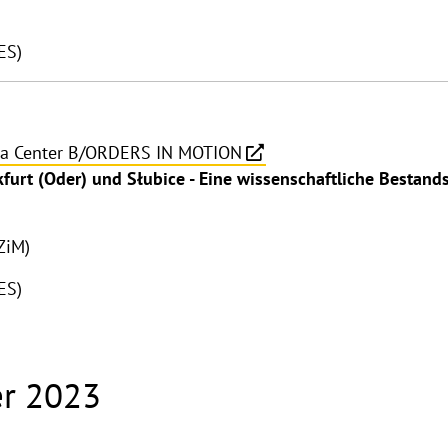
ES)
na Center B/ORDERS IN MOTION
furt (Oder) und Słubice - Eine wissenschaftliche Bestan
ZiM)
ES)
r 2023