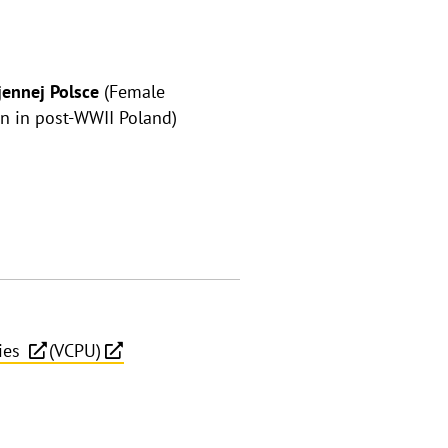
jennej Polsce
(Female
n in post-WWII Poland)
dies
(VCPU)