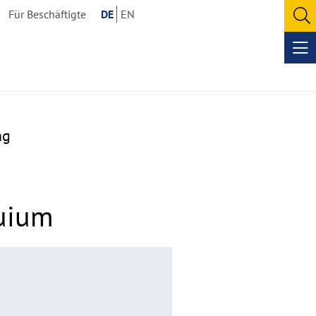
Für Beschäftigte
DE
EN
O
se
Op
me
ng
quium