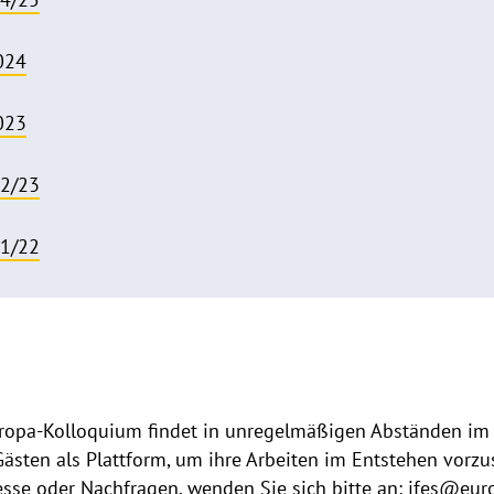
024
023
22/23
21/22
uropa-Kolloquium findet in unregelmäßigen Abständen im
Gästen als Plattform, um ihre Arbeiten im Entstehen vor
resse oder Nachfragen, wenden Sie sich bitte an: ifes@eur