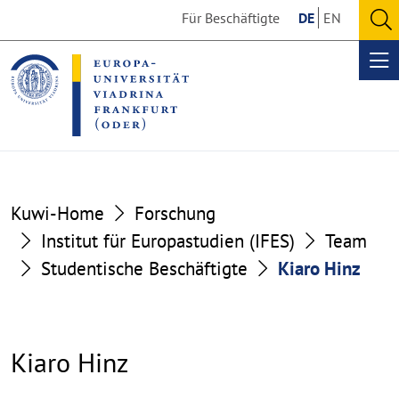
Go
Go
Für Beschäftigte
DE
EN
to
to
O
the
the
se
Op
content
footer
me
section
section
Kuwi-Home
Forschung
Institut für Europastudien (IFES)
Team
Studentische Beschäftigte
Kiaro Hinz
Kiaro Hinz