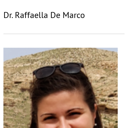
Dr. Raffaella De Marco
©
Copy
aufk