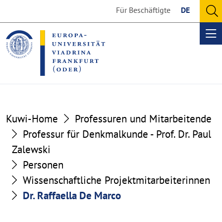
Go
Go
Für Beschäftigte
DE
to
to
O
the
the
se
Op
content
footer
me
section
section
Kuwi-Home
Professuren und Mitarbeitende
Professur für Denkmalkunde - Prof. Dr. Paul
Zalewski
Personen
Wissenschaftliche Projektmitarbeiterinnen
Dr. Raffaella De Marco