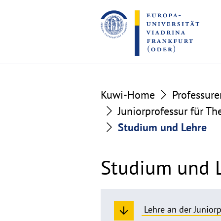
Go
Go
to
to
the
the
content
footer
section
section
Kuwi-Home
Professure
Juniorprofessur für Th
Studium und Lehre
Studium und 
Lehre an der Junior